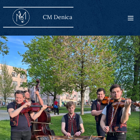
CM Den
ica