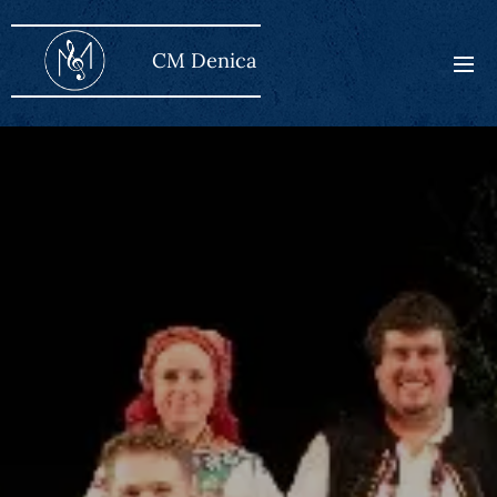
CM Den
ica