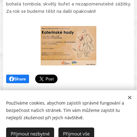
bohatá tombola, skvělý bufet a nezapomenutelné zážitky.
Za rok se budeme těšit na další opakování!
Share
Používáme cookies, abychom zajistili správné fungování a
bezpečnost našich stránek. Tím vám můžeme zajistit tu
nejlepší zkušenost při jejich návštěvě.
Copyright © 2023 CM Denica Zlín
svatby | oslavy | firemní večírky | veřejná produkce
Přijmout nezbytné
Přijmout vše