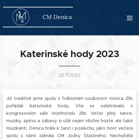
CM Den
ica
Katerinské hody 2023
25.11.2023
Již tradičně jsme spolu s folklorním souborem Vonica Zlín
pořádali Katerinské hody. Vše se odehrávalo v
kongresovém sále interhotelu Zlín. Večer plný tance,
muziky, zpěvu a zábavy si užili nejen všichni hosté, ale také
muzikanti. Denica hrála k tanci i poslechu, jako host večera
spolu s námi zahrála CM Jožky Šťastného. Nechyběla